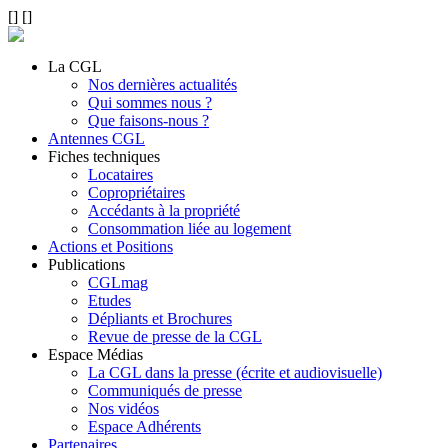
[
]
[
]
La CGL
Nos dernières actualités
Qui sommes nous ?
Que faisons-nous ?
Antennes CGL
Fiches techniques
Locataires
Copropriétaires
Accédants à la propriété
Consommation liée au logement
Actions et Positions
Publications
CGLmag
Etudes
Dépliants et Brochures
Revue de presse de la CGL
Espace Médias
La CGL dans la presse (écrite et audiovisuelle)
Communiqués de presse
Nos vidéos
Espace Adhérents
Partenaires