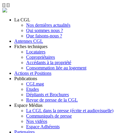
[
]
[
]
La CGL
Nos dernières actualités
Qui sommes nous ?
Que faisons-nous ?
Antennes CGL
Fiches techniques
Locataires
Copropriétaires
Accédants à la propriété
Consommation liée au logement
Actions et Positions
Publications
CGLmag
Etudes
Dépliants et Brochures
Revue de presse de la CGL
Espace Médias
La CGL dans la presse (écrite et audiovisuelle)
Communiqués de presse
Nos vidéos
Espace Adhérents
Partenaires