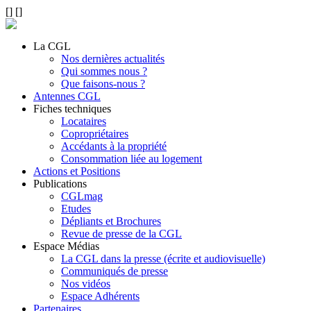
[
]
[
]
La CGL
Nos dernières actualités
Qui sommes nous ?
Que faisons-nous ?
Antennes CGL
Fiches techniques
Locataires
Copropriétaires
Accédants à la propriété
Consommation liée au logement
Actions et Positions
Publications
CGLmag
Etudes
Dépliants et Brochures
Revue de presse de la CGL
Espace Médias
La CGL dans la presse (écrite et audiovisuelle)
Communiqués de presse
Nos vidéos
Espace Adhérents
Partenaires