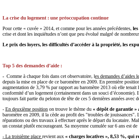
La crise du logement : une préoccupation continue
Pour cette « cuvée » 2014, et comme pour les années précédentes,
les
crise et dont les inquiétudes n’ont que peu évolué malgré de nombreu
Le prix des loyers, les difficultés d’accéder à la propriété, les
Top 5 des demandes d’aide :
-
Comme à chaque fois dans cet observatoire, l
es demandes d’aides le
depuis la mise en place de ce baromètre en 2009. En première positi
augmentation de 3,79 % par rapport au baromètre 2013 où elle tenait l
conformité d’un logement (certainement dans un souci d’économie). Il f
toujours fait partie du peloton de tête de ces 5 dernières années ave
-
En deuxième position
on trouve le thème du
« dépôt de garantie »
baromètre en 2009, il la cède au profit des "troubles de jouissances". 
réparations ou des travaux à effectuer après le départ du locataire. Ma
un constat plutôt encourageant. Sa moyenne cumulée sur 6 ans est d
- La troisième place
revient aux
« charges locatives », 8,53 %, qui 