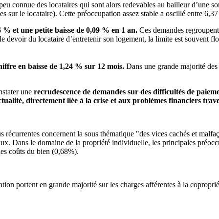
s peu connue des locataires qui sont alors redevables au bailleur d’un
 sur le locataire). Cette préoccupation assez stable a oscillé entre 6,3
 % et une petite baisse de 0,09 % en 1 an.
Ces demandes regroupent l
 le devoir du locataire d’entretenir son logement, la limite est souvent f
hiffre en baisse de 1,24 % sur 12 mois.
Dans une grande majorité des
nstater une
recrudescence de demandes sur des difficultés de paiemen
lité, directement liée à la crise et aux problèmes financiers trav
s récurrentes concernent la sous thématique "des vices cachés et malfaç
ux. Dans le domaine de la propriété individuelle, les principales préocc
 les coûts du bien (0,68%).
ion portent en grande majorité sur les charges afférentes à la copropriét