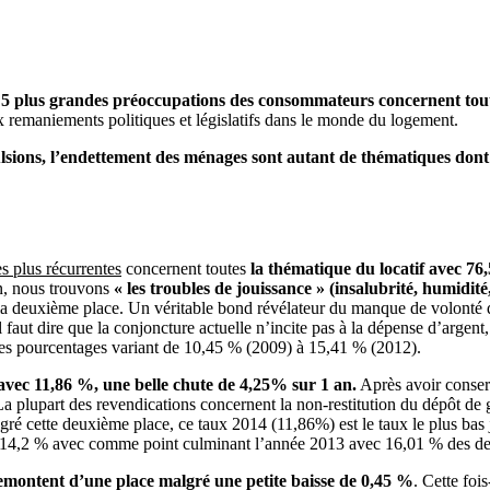
 5 plus grandes préoccupations des consommateurs concernent tout
x remaniements politiques et législatifs dans le monde du logement.
 expulsions, l’endettement des ménages sont autant de thématiques do
s plus récurrentes
concernent toutes
la thématique du locatif avec 76
on, nous trouvons
« les troubles de jouissance » (insalubrité, humidit
a deuxième place. Un véritable bond révélateur du manque de volonté de
aut dire que la conjoncture actuelle n’incite pas à la dépense d’argent
c des pourcentages variant de 10,45 % (2009) à 15,41 % (2012).
 avec 11,86 %, une belle chute de 4,25% sur 1 an.
Après avoir conser
La plupart des revendications concernent la non-restitution du dépôt de g
lgré cette deuxième place, ce taux 2014 (11,86%) est le taux le plus bas
e 14,2 % avec comme point culminant l’année 2013 avec 16,01 % des d
remontent d’une place malgré une petite baisse de 0,45 %
. Cette foi