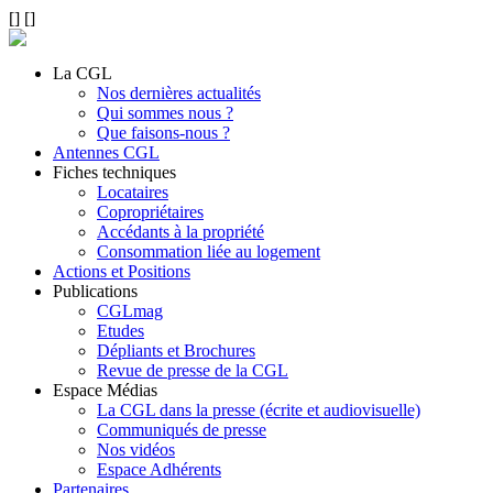
[
]
[
]
La CGL
Nos dernières actualités
Qui sommes nous ?
Que faisons-nous ?
Antennes CGL
Fiches techniques
Locataires
Copropriétaires
Accédants à la propriété
Consommation liée au logement
Actions et Positions
Publications
CGLmag
Etudes
Dépliants et Brochures
Revue de presse de la CGL
Espace Médias
La CGL dans la presse (écrite et audiovisuelle)
Communiqués de presse
Nos vidéos
Espace Adhérents
Partenaires